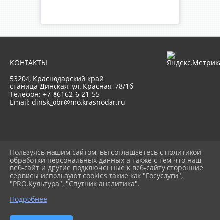
КОНТАКТЫ
53204, Краснодарский край
станица Динская, ул. Красная, 78/1б
Телефон: +7-86162-6-21-55
Email:
dinsk_obr@mo.krasnodar.ru
2026 г. uodinskoi.ru
Пользуясь нашим сайтом, вы соглашаетесь с политикой
Вход
обработки персональных данных а также с тем что наш
Карта сайта
веб-сайт и другие подключенные к веб-сайту сторонние
Политика обработки персональных
сервисы используют cookies такие как "Госуслуги",
данных
"PRO.Культура", "Спутник аналитика".
Подробнее
Сделано на KubCMS
Разработка и поддержка