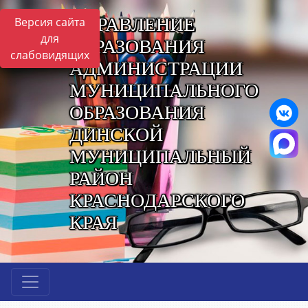
УПРАВЛЕНИЕ
Версия сайта
для
ОБРАЗОВАНИЯ
слабовидящих
АДМИНИСТРАЦИИ
МУНИЦИПАЛЬНОГО
ОБРАЗОВАНИЯ
ДИНСКОЙ
МУНИЦИПАЛЬНЫЙ
РАЙОН
КРАСНОДАРСКОГО
КРАЯ